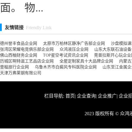
面。 物...
友情链接
Friendly Link
德州誉丰食品企业网
太原市万柏林区静净广告部企业网
沙盘模拟课
张湾区荣耀电竞俱乐部企业网
众鸿液压企业网
山东大东联石油设备
佛山西柚财务企业网
TOP星空考试资讯企业网
莞普拉斯开心玩企业
历城区啊特滋工艺品店企业网
全屋定制家具十大品牌企业网
内蒙古
壹榀旅行企业网
乌鲁木齐市白癜风专科医院企业网
山东至江金属企
天津万弗莱钢有限公司
栏目导航:
首页
|
企业查询
|
企业推广
|
企业
2023 版权所有 © 